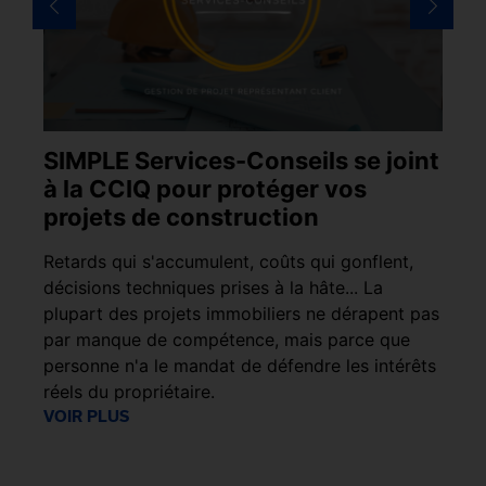
SIMPLE Services-Conseils se joint
S
à la CCIQ pour protéger vos
C
projets de construction
i
e
Retards qui s'accumulent, coûts qui gonflent,
Le
décisions techniques prises à la hâte... La
ph
ges
plupart des projets immobiliers ne dérapent pas
l’
it
par manque de compétence, mais parce que
dé
personne n'a le mandat de défendre les intérêts
.
réels du propriétaire.
VO
VOIR PLUS